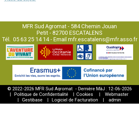
MFR Sud Agromat - 584 Chemin Jouan
Petit - 82700 ESCATALENS
Tél.
05 63 25 14 14
- Email
mfr.escatalens@mfr.asso.fr
© 2022-2026 MFR Sud Agromat - Dernière MàJ : 12-06-2026
|
Politique de Confidentialité
|
Cookies
|
Webmaster
|
Gestibase
|
Logiciel de Facturation
|
admin