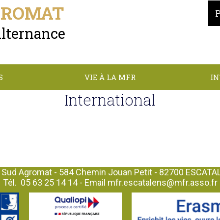
GROMAT
Alternance
S
VIE À LA MFR
I
International
Sud Agromat - 584 Chemin Jouan Petit - 82700 ESCAT
Tél.
05 63 25 14 14
- Email
mfr.escatalens@mfr.asso.fr