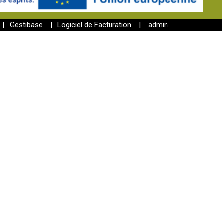
|
Gestibase
|
Logiciel de Facturation
|
admin